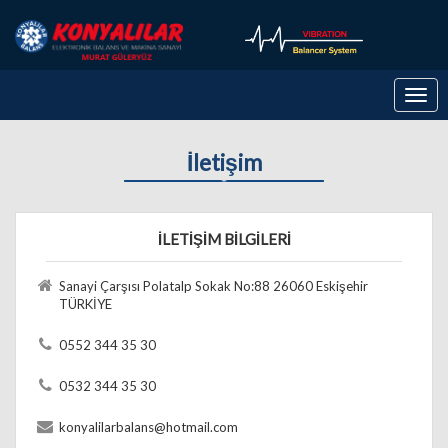
Togg
navig
İletişim
İLETİŞİM BİLGİLERİ
Sanayi Çarşısı Polatalp Sokak No:88 26060 Eskişehir
TÜRKİYE
0552 344 35 30
0532 344 35 30
konyalilarbalans@hotmail.com