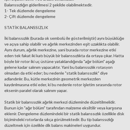
Balanssızlığın giderilmesi 2 şekilde olabilmektedir.
1- Tek düzlemde dengeleme
2- Çift düzlemde dengeleme
STATİK BALANSSIZLIK
İki balanssızlık (burada ok sembolü ile gösterilmiştir) aynı büyüklüğe
ve açıya sahip olabilir ve ağırlık merkezinden eşit uzaklıkta olabilir.
Aynı durum, ağırlık merkezine, yani burada rotor merkezine etki
eden tek fakat iki katı büyük bir balanssızlıkta da ortaya çıkar. Hatta
böyle bir rotor iki uç üstüne yataklandığında "ağır bölüm" aşağı
gelene kadar salınım yapacaktır. Yani bu balanssızlık rotasyon
olmadan da etki eder; bu nedenle "statik balanssızlık" diye
adlandırılır. Bu, kütle merkezinin geometrik merkezden
kaydırılmasına etki eder, ki bu nedenle rotor işletim sırasında rotor
eksenin paralel olarak salınım yapar.
Statik bir balanssızlık ağırlık merkezi düzleminde düzeltilmelidir.
Bunun için "ağır bölüm" tarafından malzeme eksiltilir veya karşısına
eklenir. Dengeleme düzlemindeki bir statik balanssızlık özellikle disk
biçimindeki rotorlarda sıkça görülmektedir. Bu tip balanssızlığı
düzeltmek için özelikle dik balans makineleri uygundur.