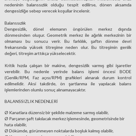
nedeninin balanssızlık olduğu tespit edilirse, dönen aksamda
dengesizliğe sebep verecek koşullar incelenir.
Balanssızlık
Dengesizlik, dönel elemanın öngörülen merkez dışında
dönmesinden oluşur. Geometrik merkez ile ağırlık merkezinin bir
olmaması bu sonucu verir. Bu farklılık, şaftın dönme devri
frekansında yüksek titreşime neden olur. Bu titreşimin genlik
değeri, titreşim arttıkça yükselecektir.
Kritik hızda çalışan bir makine, dengesizlik varmış gibi işaretler
verebilir. Bu nedenle yerinde balans işlemi öncesi BODE
(Genlik/RPM, Faz açısı/RPM) grafikleri alınarak durum kontrol
edilmelidir. Aksi takdirde, ön şartlanma ile yapılacak balans
işlemlerinden olumlu sonuç alınamayacaktır.
BALANSSIZLIK NEDENLERİ
Ø Kanatlara düzensiz bir şekilde malzeme sarmış olabilir,
Ø Parçanın şaft takılacak merkez işlemesinde, geometrisinde bir
hata olabilir,
Ø Dökümde, görünmeyen noktalarda boşluk kalmış olabilir,