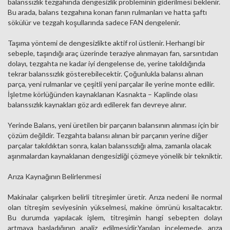
balanssızlık tezgahında dengesizlik probleminin giderilmesi beklenir.
Bu arada, balans tezgahına konan fanın rulmanları ve hatta şaftı
sökülür ve tezgah koşullarında sadece FAN dengelenir.
Taşıma yöntemi de dengesizlikte aktif rol üstlenir. Herhangi bir
sebeple, taşındığı araç üzerinde teraziye alınmayan fan, sarsıntıdan
dolayı, tezgahta ne kadar iyi dengelense de, yerine takıldığında
tekrar balanssızlık gösterebilecektir. Çoğunlukla balansı alınan
parça, yeni rulmanlar ve çeşitli yeni parçalar ile yerine monte edilir.
İşletme körlüğünden kaynaklanan Kasnakta – Kaplinde olası
balanssızlık kaynakları göz ardı edilerek fan devreye alınır.
Yerinde Balans, yeni üretilen bir parçanın balansının alınması için bir
çözüm değildir. Tezgahta balansı alınan bir parçanın yerine diğer
parçalar takıldıktan sonra, kalan balanssızlığı alma, zamanla olacak
aşınmalardan kaynaklanan dengesizliği çözmeye yönelik bir tekniktir.
Arıza Kaynağının Belirlenmesi
Makinalar çalışırken belirli titreşimler üretir. Arıza nedeni ile normal
olan titreşim seviyesinin yükselmesi, makine ömrünü kısaltacaktır.
Bu durumda yapılacak işlem, titreşimin hangi sebepten dolayı
artmaya başladığının analiz edilmesidir.Yapılan incelemede, arıza