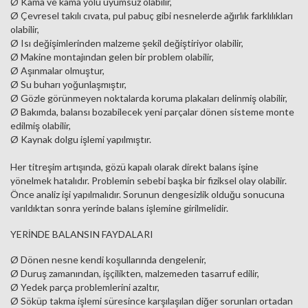
Ø Kama ve kama yolu uyumsuz olabilir,
Ø Çevresel takılı cıvata, pul pabuç gibi nesnelerde ağırlık farklılıkları
olabilir,
Ø Isı değişimlerinden malzeme şekil değiştiriyor olabilir,
Ø Makine montajından gelen bir problem olabilir,
Ø Aşınmalar olmuştur,
Ø Su buharı yoğunlaşmıştır,
Ø Gözle görünmeyen noktalarda koruma plakaları delinmiş olabilir,
Ø Bakımda, balansı bozabilecek yeni parçalar dönen sisteme monte
edilmiş olabilir,
Ø Kaynak dolgu işlemi yapılmıştır.
Her titreşim artışında, gözü kapalı olarak direkt balans işine
yönelmek hatalıdır. Problemin sebebi başka bir fiziksel olay olabilir.
Önce analiz işi yapılmalıdır. Sorunun dengesizlik olduğu sonucuna
varıldıktan sonra yerinde balans işlemine girilmelidir.
YERİNDE BALANSIN FAYDALARI
Ø Dönen nesne kendi koşullarında dengelenir,
Ø Duruş zamanından, işçilikten, malzemeden tasarruf edilir,
Ø Yedek parça problemlerini azaltır,
Ø Söküp takma işlemi süresince karşılaşılan diğer sorunları ortadan