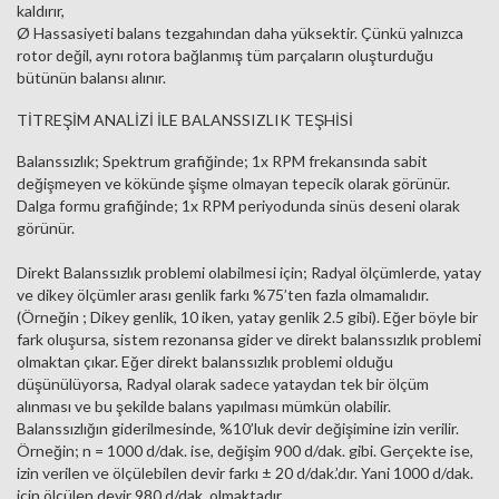
kaldırır,
Ø Hassasiyeti balans tezgahından daha yüksektir. Çünkü yalnızca
rotor değil, aynı rotora bağlanmış tüm parçaların oluşturduğu
bütünün balansı alınır.
TİTREŞİM ANALİZİ İLE BALANSSIZLIK TEŞHİSİ
Balanssızlık; Spektrum grafiğinde; 1x RPM frekansında sabit
değişmeyen ve kökünde şişme olmayan tepecik olarak görünür.
Dalga formu grafiğinde; 1x RPM periyodunda sinüs deseni olarak
görünür.
Direkt Balanssızlık problemi olabilmesi için; Radyal ölçümlerde, yatay
ve dikey ölçümler arası genlik farkı %75’ten fazla olmamalıdır.
(Örneğin ; Dikey genlik, 10 iken, yatay genlik 2.5 gibi). Eğer böyle bir
fark oluşursa, sistem rezonansa gider ve direkt balanssızlık problemi
olmaktan çıkar. Eğer direkt balanssızlık problemi olduğu
düşünülüyorsa, Radyal olarak sadece yataydan tek bir ölçüm
alınması ve bu şekilde balans yapılması mümkün olabilir.
Balanssızlığın giderilmesinde, %10’luk devir değişimine izin verilir.
Örneğin; n = 1000 d/dak. ise, değişim 900 d/dak. gibi. Gerçekte ise,
izin verilen ve ölçülebilen devir farkı ± 20 d/dak.’dır. Yani 1000 d/dak.
için ölçülen devir 980 d/dak. olmaktadır.