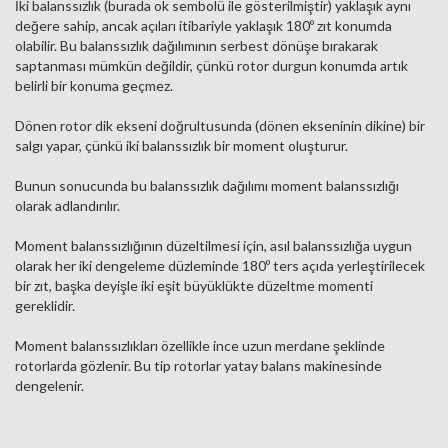
İki balanssızlık (burada ok sembolü ile gösterilmiştir) yaklaşık aynı
değere sahip, ancak açıları itibariyle yaklaşık 180º zıt konumda
olabilir. Bu balanssızlık dağılımının serbest dönüşe bırakarak
saptanması mümkün değildir, çünkü rotor durgun konumda artık
belirli bir konuma geçmez.
Dönen rotor dik ekseni doğrultusunda (dönen ekseninin dikine) bir
salgı yapar, çünkü iki balanssızlık bir moment oluşturur.
Bunun sonucunda bu balanssızlık dağılımı moment balanssızlığı
olarak adlandırılır.
Moment balanssızlığının düzeltilmesi için, asıl balanssızlığa uygun
olarak her iki dengeleme düzleminde 180º ters açıda yerleştirilecek
bir zıt, başka deyişle iki eşit büyüklükte düzeltme momenti
gereklidir.
Moment balanssızlıkları özellikle ince uzun merdane şeklinde
rotorlarda gözlenir. Bu tip rotorlar yatay balans makinesinde
dengelenir.